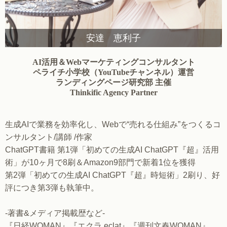
安達 恵利子
AI活用＆Webマーケティングコンサルタント
ペライチ小学校（YouTubeチャンネル）運営
ランディングページ研究部 主催
Thinkific Agency Partner
生成AIで業務を効率化し、Webで“売れる仕組み”をつくるコ
ンサルタント/講師 /作家
ChatGPT書籍 第1弾「初めての生成AI ChatGPT『超』活用
術」が10ヶ月で8刷＆Amazon9部門で新着1位を獲得
第2弾「初めての生成AI ChatGPT『超』時短術」2刷り、好
評につき第3弾も執筆中。
-著書&メディア掲載歴など-
『日経WOMAN』『エクラ eclat』『週刊文春WOMAN』